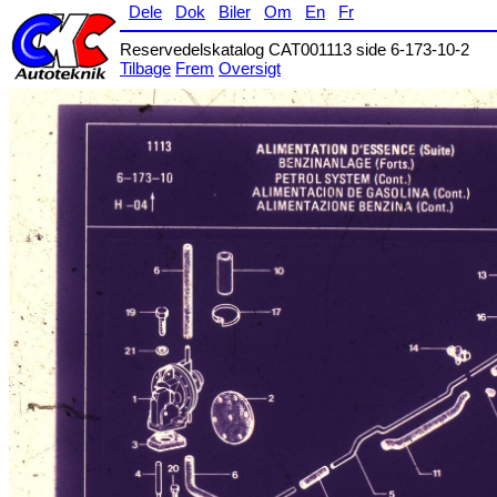
Dele
Dok
Biler
Om
En
Fr
Reservedelskatalog CAT001113 side 6-173-10-2
Tilbage
Frem
Oversigt