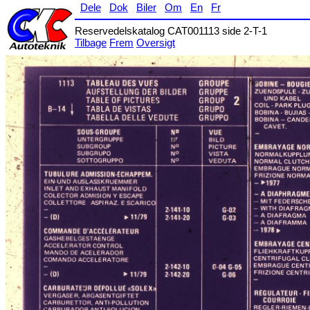
Dele
Dok
Biler
Om
En
Fr
Reservedelskatalog CAT001113 side 2-T-1
Tilbage
Frem
Oversigt